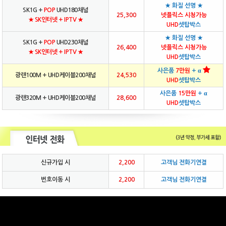
★ 화질 선명 ★
SK1G +
POP
UHD180채널
25,300
넷플릭스 시청가능
★ SK인터넷 + IPTV ★
UHD
셋탑박스
★ 화질 선명 ★
SK1G +
POP
UHD230채널
26,400
넷플릭스 시청가능
★ SK인터넷 + IPTV ★
UHD
셋탑박스
사은품
7만원
+ α
광랜100M + UHD케이블200채널
24,530
UHD
셋탑박스
사은품
15만원
+ α
광랜320M + UHD케이블200채널
28,600
UHD
셋탑박스
신규가입 시
2,200
고객님 전화기연결
번호이동 시
2,200
고객님 전화기연결